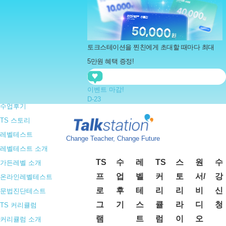
Menu
TS프로그램
토크스테이션을 찐친에게
초대할 때마다 최대 5만원
수업후기
혜택
증정!
TS 스토리
레벨테스트
지금
이벤트 마감!
남*서
님의 찐친
이*민
님이 토크스테이션으로 
TS 커리큘럼
D-23
커리큘럼 소개
지금
정*아
님의 찐친
서*주
님이 토크스테이션으로 
토크스테이션
지금
서*주
님의 찐친
유*아
님이 토크스테이션으로 
아이딕 홈스쿨
Change Teacher, Change Future
지금
김*율
님의 찐친
심*준
님이 토크스테이션으로 
보카킹
지금
신*연
님의 찐친
신*준
님이 토크스테이션으로 
TS
수
레
TS
스
원
수
스토리라이팅
아이딕 잉글리쉬 이용권이 있으면
지금
정*빈
님의 찐친
이*인
님이 토크스테이션으로 
프
업
벨
커
토
서/
강
원서/비디오 목록
책을 학습 할 수 있어요.
지금
남*서
님의 찐친
이*민
님이 토크스테이션으로 
로
후
테
리
리
비
신
수강신청
스피킹 수강 시 다양한 무료 혜택이 있어요.
그
기
스
큘
라
디
청
고객센터
램
트
럼
이
오
보카킹
아이딕 잉글리쉬 제공
이벤트