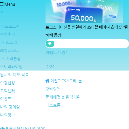
Menu
TS프로그램
토크스테이션을 찐친에게
초대할 때마다 최대 5만원
수업후기
혜택
증정!
TS 스토리
지금
임*윤
님의 찐친
장*윤
님이 토크스테이션으로
레벨테스트
지금
박*주
님의 찐친
황*서
님이 토크스테이션으로
이벤트 마감!
TS 커리큘럼
지금
이*린
님의 찐친
임*올
님이 토크스테이션으로
스토리라이팅
D-24
지금
백*연
님의 찐친
이*호
님이 토크스테이션으로
원서/비디오 목록
지금
남*서
님의 찐친
이*민
님이 토크스테이션으로
이벤트
TS스토리
수강신청
모바일앱
지금
정*아
님의 찐친
서*주
님이 토크스테이션으로
고객센터
문제해결 & 원격지원
지금
임*윤
님의 찐친
장*윤
님이 토크스테이션으로
이벤트
테스트룸
나의 강의실
나의정보