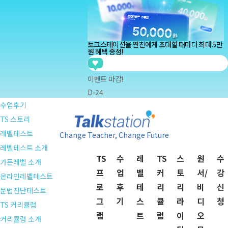
Menu
TS프로그램
토크스테이션을 찐친에게
초대할 때마다 최대 5만
TS소개
원 혜택
증정!
토크스테이션
지금
임*윤
님의 찐친
장*윤
님이 토크스테이션으로
아이딕홈스쿨
지금
이벤트 마감!
박*주
님의 찐친
황*서
님이 토크스테이션으로
아이딕잉글리쉬
D-24
지금
이*린
님의 찐친
임*올
님이 토크스테이션으로
수업후기
지금
백*연
님의 찐친
이*호
님이 토크스테이션으로
TS 스토리
지금
남*서
님의 찐친
이*민
님이 토크스테이션으로
레벨테스트
Change Teacher, Change Future
지금
정*아
님의 찐친
서*주
님이 토크스테이션으로
레벨테스트 소개
TS
수
레
TS
스
원
수
지금
임*윤
님의 찐친
장*윤
님이 토크스테이션으로
가든레벨 소개
프
업
벨
커
토
서/
강
온라인레벨테스트
로
후
테
리
리
비
신
문법진단테스트
그
기
스
큘
라
디
청
TS 커리큘럼
램
트
럼
이
오
커리큘럼 소개