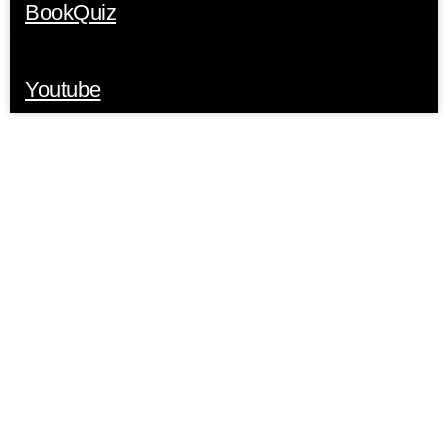
BookQuiz
Youtube