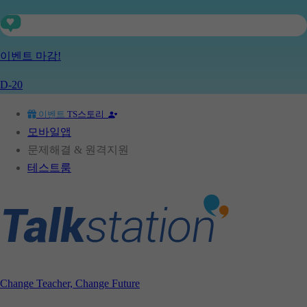
지금
이*진
님의 찐친
김*영
님이 토크스테이션으로 초대 되었습
지금
백*연
님의 찐친
김*윤
님이 토크스테이션으로 초대 되었습
이벤트 마감!
지금
류*현
님의 찐친
류*상
님이 토크스테이션으로 초대 되었습
지금
서*우
님의 찐친
조*운
님이 토크스테이션으로 초대 되었습
D-20
지금
박*희
님의 찐친
윤*준
님이 토크스테이션으로 초대 되었습
이벤트
TS스토리
지금
이*은
님의 찐친
윤*성
님이 토크스테이션으로 초대 되었습
모바일앱
지금
이*진
님의 찐친
김*영
님이 토크스테이션으로 초대 되었습
문제해결 & 원격지원
테스트룸
Change Teacher, Change Future