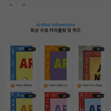
5C
5D
Arthur Adventure
화상 수업 커리큘럼 및 퀴즈
2B
2B
2B
Arthur’s Birthday
Arthur’s Halloween
Arthur’s New Puppy
N
N
N
2B
2B
2B