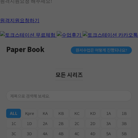
원격지원요청 해주세요!
원격지원요청하기
Paper Book
원서수업은 어떻게 진행되나요?
모든 시리즈
ALL
Kpre
KA
KB
KC
KD
1A
1B
1C
1D
2A
2B
2C
2D
3A
3B
3C
3D
4A
4B
4C
4D
5A
5B