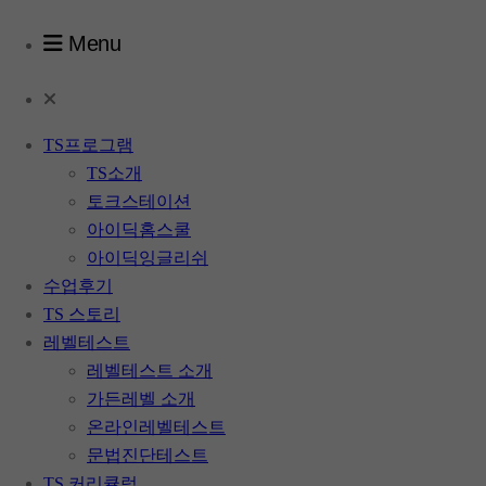
Menu
TS프로그램
TS소개
토크스테이션
아이딕홈스쿨
아이딕잉글리쉬
수업후기
TS 스토리
레벨테스트
레벨테스트 소개
가든레벨 소개
온라인레벨테스트
문법진단테스트
TS 커리큘럼