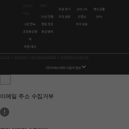
회원 후기
상위 1%
재수강률
20년 전통
최다 보유
선생님
98%
6년 연속
명문 초등
최다 보유
초등화상영
화상영어
어
부문 대상
TS소개
|
이용약관
|
개인정보취급방침
|
이메일주소수집거부
(주) 티에스에듀 사업자 정보
이메일 주소 수집거부