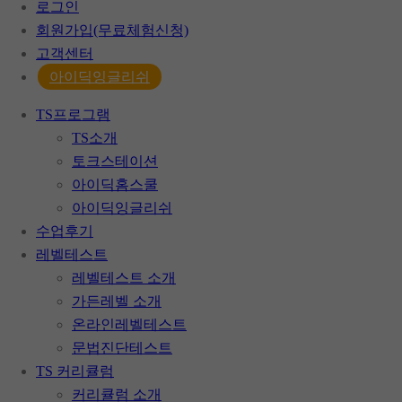
로그인
회원가입(무료체험신청)
고객센터
아이딕잉글리쉬
TS프로그램
TS소개
토크스테이션
아이딕홈스쿨
아이딕잉글리쉬
수업후기
레벨테스트
레벨테스트 소개
가든레벨 소개
온라인레벨테스트
문법진단테스트
TS 커리큘럼
커리큘럼 소개