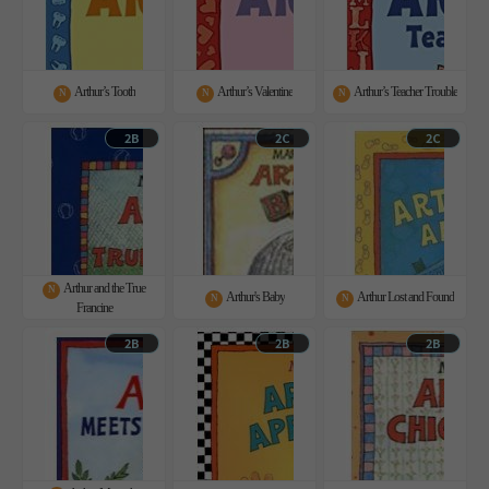
Arthur’s Tooth
Arthur’s Valentine
Arthur’s Teacher Trouble
N
N
N
2B
2C
2C
Arthur and the True
N
Arthur's Baby
Arthur Lost and Found
N
N
Francine
2B
2B
2B