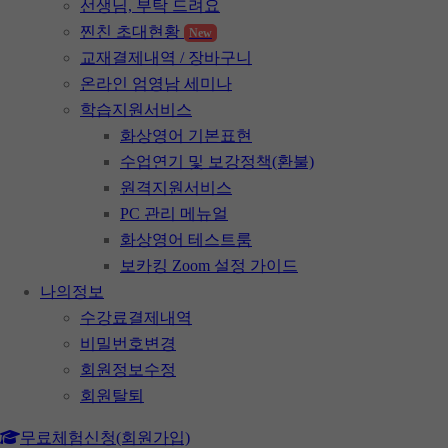
선생님, 부탁 드려요
찐친 초대현황
New
교재결제내역 / 장바구니
온라인 엄영남 세미나
학습지원서비스
화상영어 기본표현
수업연기 및 보강정책(환불)
원격지원서비스
PC 관리 메뉴얼
화상영어 테스트룸
보카킹 Zoom 설정 가이드
나의정보
수강료결제내역
비밀번호변경
회원정보수정
회원탈퇴
무료체험신청(회원가입)