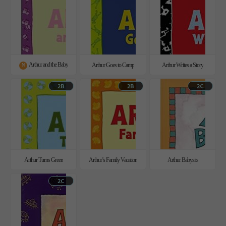
Arthur and the Baby
Arthur Goes to Camp
Arthur Writes a Story
N
2B
2B
2C
Arthur Turns Green
Arthur’s Family Vacation
Arthur Babysits
2C