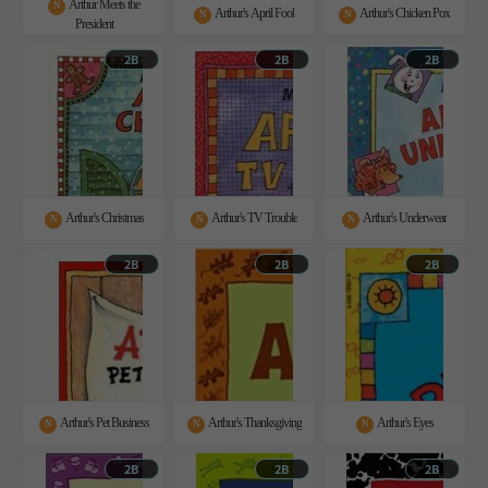
Arthur Meets the
N
Arthur's April Fool
Arthur's Chicken Pox
N
N
President
2B
2B
2B
Arthur's Christmas
Arthur's TV Trouble
Arthur's Underwear
N
N
N
2B
2B
2B
Arthur's Pet Business
Arthur's Thanksgiving
Arthur's Eyes
N
N
N
2B
2B
2B