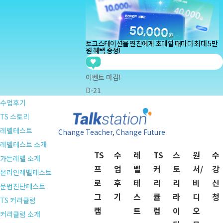
Menu
TS프로그램
토크스테이션을 찐친에게
초대할 때마다 최대 5만
TS소개
원 혜택
증정!
토크스테이션
지금
정*울
님의 찐친
황*연
님이 토크스테이션으로
아이딕홈스쿨
지금
이벤트 마감!
신*연
님의 찐친
신*준
님이 토크스테이션으로
아이딕잉글리쉬
D-21
지금
최*준
님의 찐친
손*인
님이 토크스테이션으로
수업후기
지금
이*진
님의 찐친
김*영
님이 토크스테이션으로
TS 스토리
지금
백*연
님의 찐친
김*윤
님이 토크스테이션으로
레벨테스트
Change Teacher, Change Future
지금
류*현
님의 찐친
류*상
님이 토크스테이션으로
레벨테스트 소개
TS
수
레
TS
스
원
수
지금
정*울
님의 찐친
황*연
님이 토크스테이션으로
가든레벨 소개
프
업
벨
커
토
서/
강
온라인레벨테스트
로
후
테
리
리
비
신
문법진단테스트
그
기
스
큘
라
디
청
TS 커리큘럼
램
트
럼
이
오
커리큘럼 소개