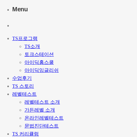
Menu
TS프로그램
TS소개
토크스테이션
아이딕홈스쿨
아이딕잉글리쉬
수업후기
TS 스토리
레벨테스트
레벨테스트 소개
가든레벨 소개
온라인레벨테스트
문법진단테스트
TS 커리큘럼