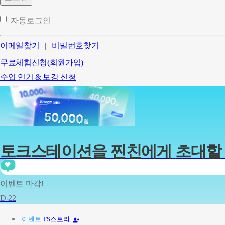
자동로그인
이메일찾기
|
비밀번호찾기
무료체험신청(회원가입)
수업 연기 & 보강 신청
토크스테이션을 찐친에게
초대할 
지금
신*연
님의 찐친
신*준
님이 토크스테이션으로 초대 되었습니
이벤트 마감!
지금
정*빈
님의 찐친
이*인
님이 토크스테이션으로 초대 되었습니
D-22
지금
정*울
님의 찐친
황*연
님이 토크스테이션으로 초대 되었습니
지금
신*연
님의 찐친
신*준
님이 토크스테이션으로 초대 되었습니
이벤트
TS스토리