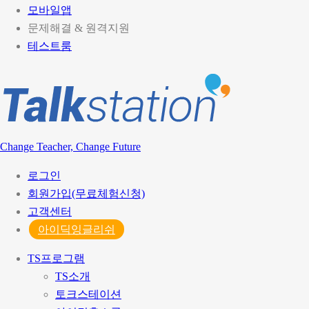
모바일앱
지금
최*준
님의 찐친
손*인
님이 토크스테이션으로 초대 되었습니
문제해결 & 원격지원
지금
이*진
님의 찐친
김*영
님이 토크스테이션으로 초대 되었습니
테스트룸
지금
신*연
님의 찐친
신*준
님이 토크스테이션으로 초대 되었습니
Change Teacher, Change Future
로그인
회원가입(무료체험신청)
고객센터
아이딕잉글리쉬
TS프로그램
TS소개
토크스테이션