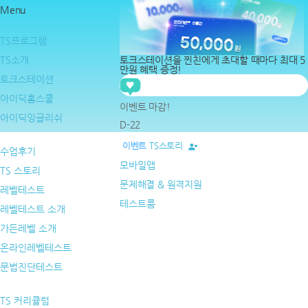
Menu
TS프로그램
TS소개
토크스테이션을 찐친에게
초대할 때마다 최대 5
만원 혜택
증정!
토크스테이션
지금
정*빈
님의 찐친
이*인
님이 토크스테이션으
아이딕홈스쿨
지금
이벤트 마감!
정*울
님의 찐친
황*연
님이 토크스테이션으
아이딕잉글리쉬
D-22
지금
신*연
님의 찐친
신*준
님이 토크스테이션으
이벤트
TS스토리
지금
최*준
님의 찐친
손*인
님이 토크스테이션으
수업후기
모바일앱
TS 스토리
지금
이*진
님의 찐친
김*영
님이 토크스테이션으
문제해결 & 원격지원
레벨테스트
지금
백*연
님의 찐친
김*윤
님이 토크스테이션으
테스트룸
레벨테스트 소개
지금
정*빈
님의 찐친
이*인
님이 토크스테이션으
가든레벨 소개
온라인레벨테스트
문법진단테스트
TS 커리큘럼